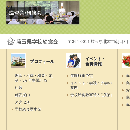
〒364-0011 埼玉県北本市朝日2
イベント・
プロフィール
食育情報
理念・沿革・概要・定
年間行事予定
食
款・5か年事業計画
イベント・会議・大会の
食
組織
案内
お
施設案内
学校給食教室等のご案内
食
アクセス
食
学校給食歴史館