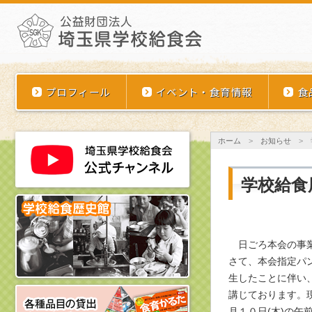
埼玉県学校給食会
プロフィール
イベント・食育情報
食
ホーム
>
お知らせ
>
学校給食
日ごろ本会の事業
さて、本会指定パ
生したことに伴い
講じております。
月１０日(木)の