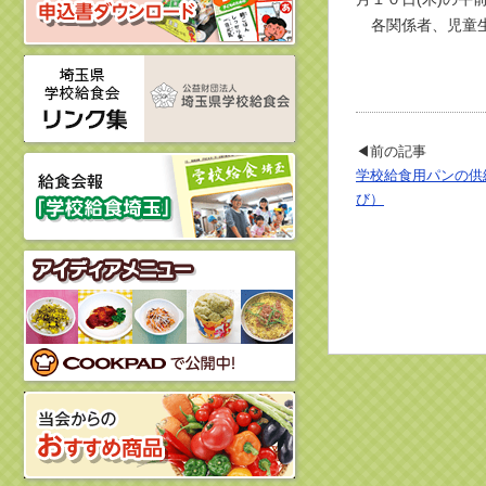
各関係者、児童生
(公財)
◀前の記事
学校給食用パンの供
び）