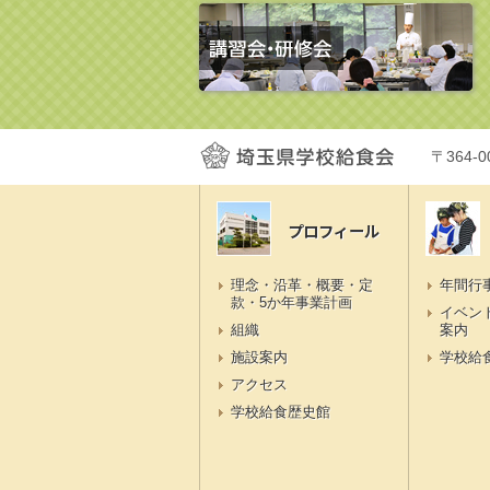
〒364-
プロフィール
理念・沿革・概要・定
年間行
款・5か年事業計画
イベン
組織
案内
施設案内
学校給
アクセス
学校給食歴史館