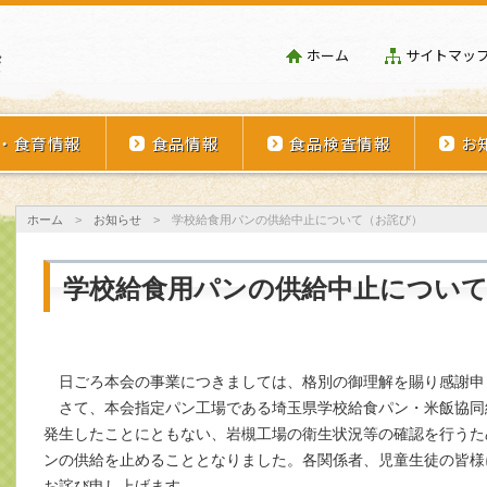
埼玉県学校給食会
ホーム
サイトマッ
・食育情報
食品情報
食品検査情報
お
ホーム
>
お知らせ
>
学校給食用パンの供給中止について（お詫び）
学校給食用パンの供給中止につい
日ごろ本会の事業につきましては、格別の御理解を賜り感謝申
さて、本会指定パン工場である埼玉県学校給食パン・米飯協同
発生したことにともない、岩槻工場の衛生状況等の確認を行うため
ンの供給を止めることとなりました。各関係者、児童生徒の皆様
お詫び申し上げます。