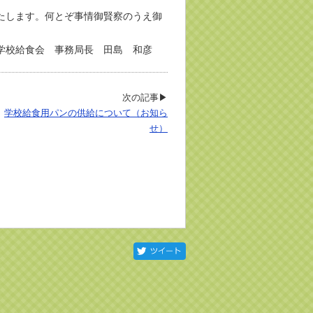
たします。何とぞ事情御賢察のうえ御
務局長 田島 和彦
次の記事▶
学校給食用パンの供給について（お知ら
せ）
Twitter