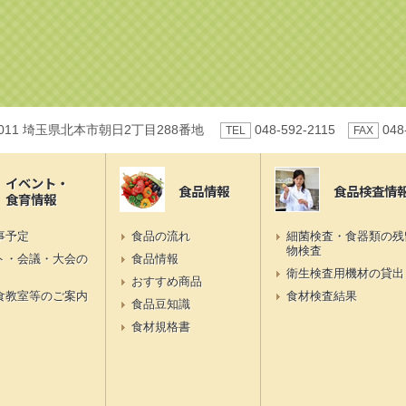
0011 埼玉県北本市朝日2丁目288番地
048-592-2115
048
TEL
FAX
イベント・
食品情報
食品検査情
食育情報
事予定
食品の流れ
細菌検査・食器類の残
物検査
ト・会議・大会の
食品情報
衛生検査用機材の貸出
おすすめ商品
食教室等のご案内
食材検査結果
食品豆知識
食材規格書