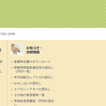
-592-2496
お知らせ・
報
依頼情報
留
各種申込書のダウンロード
研修用視聴覚備品等の貸出し
し
（DVD一覧）
年代別献立レプリカの貸出し
かみしばいの貸出し
エプロンシアターの貸出し
その他の食育教材一覧
学校給食用書籍・DVDの貸出
し