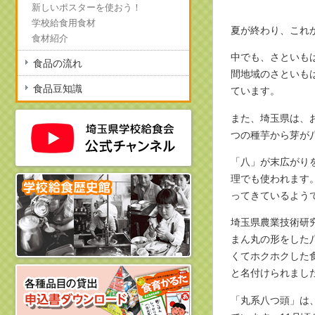
新しいポスターを使おう！
学校給食用食材
夏が終わり、これ
食材紹介
中でも、さといも
食品の流れ
間地域のさといも
食品豆知識
ています。
また、埼玉県は、
つの種芋から芽が
「八」が末広がり
理でも使われます
ってきているよう
埼玉県農業技術研
まん丸の形をした
くてホクホクした
と名付けられまし
「丸系八つ頭」は