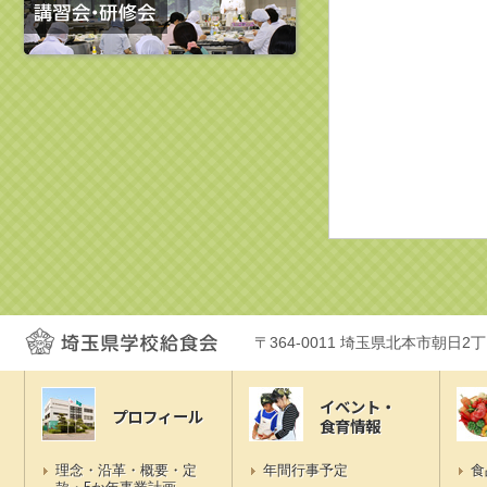
〒364-0011 埼玉県北本市朝日2
イベント・
プロフィール
食育情報
理念・沿革・概要・定
年間行事予定
食