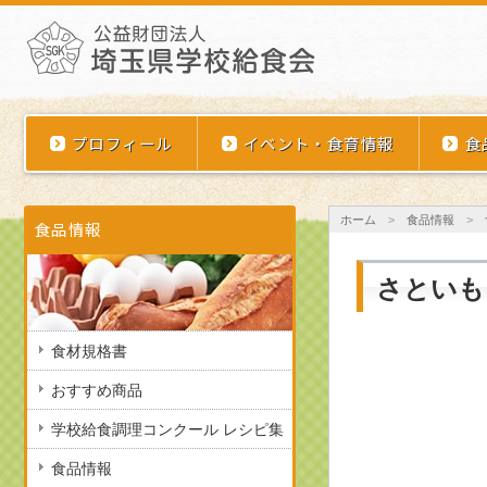
埼玉県学校給食会
プロフィール
イベント・食育情報
食
ホーム
>
食品情報
>
食品情報
さといも
食材規格書
おすすめ商品
学校給食調理コンクール レシピ集
食品情報