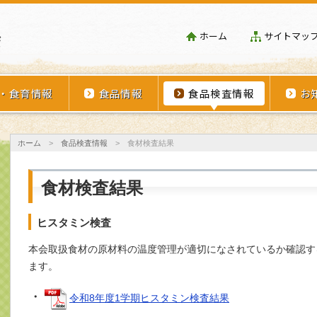
埼玉県学校給食会
ホーム
サイトマッ
・食育情報
食品情報
食品検査情報
お
ホーム
>
食品検査情報
>
食材検査結果
食材検査結果
ヒスタミン検査
本会取扱食材の原材料の温度管理が適切になされているか確認す
ます。
・
令和8年度1学期ヒスタミン検査結果