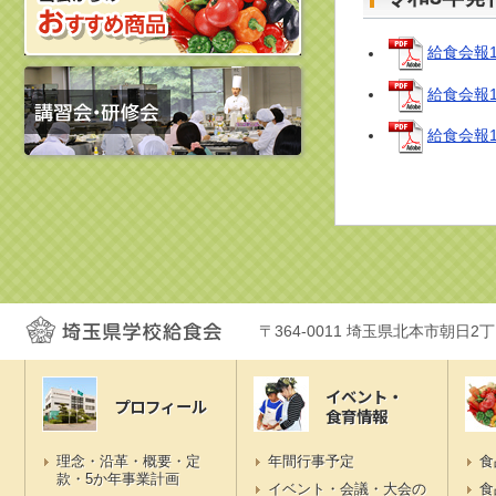
給食会報1
給食会報1
給食会報1
〒364-0011 埼玉県北本市朝日2
イベント・
プロフィール
食育情報
理念・沿革・概要・定
年間行事予定
食
款・5か年事業計画
イベント・会議・大会の
食