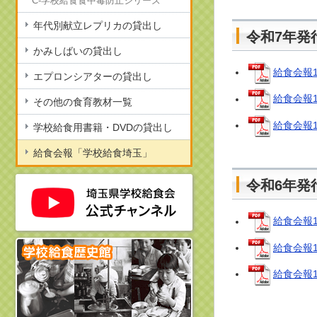
C-学校給食食中毒防止シリーズ
年代別献立レプリカの貸出し
令和7年発
かみしばいの貸出し
給食会報1
エプロンシアターの貸出し
給食会報1
その他の食育教材一覧
給食会報1
学校給食用書籍・DVDの貸出し
給食会報「学校給食埼玉」
令和6年発
給食会報1
給食会報1
給食会報1