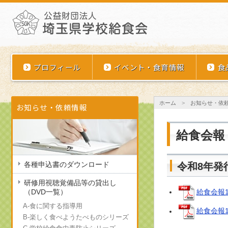
埼玉県学校給食会
プロフィール
イベント・食育情報
食
ホーム
>
お知らせ・依
お知らせ・依頼情報
給食会報
各種申込書のダウンロード
令和8年発
研修用視聴覚備品等の貸出し
（DVD一覧）
給食会報1
A-食に関する指導用
給食会報1
B-楽しく食べようたべものシリーズ