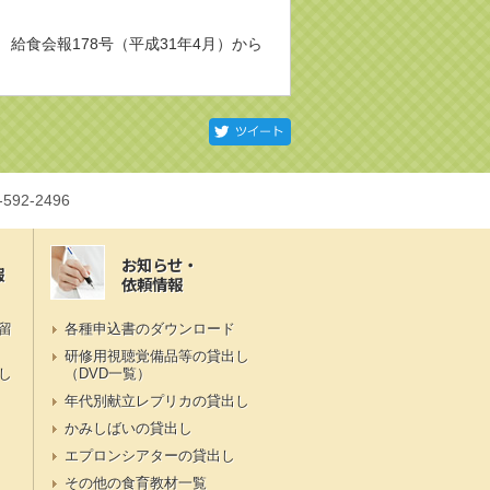
給食会報178号（平成31年4月）から
Twitter
-592-2496
お知らせ・
報
依頼情報
留
各種申込書のダウンロード
研修用視聴覚備品等の貸出し
し
（DVD一覧）
年代別献立レプリカの貸出し
かみしばいの貸出し
エプロンシアターの貸出し
その他の食育教材一覧