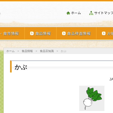
埼玉県学校給食会
ホーム
サイトマッ
・食育情報
食品情報
食品検査情報
お
ホーム
>
食品情報
>
食品豆知識
>
かぶ
かぶ
J