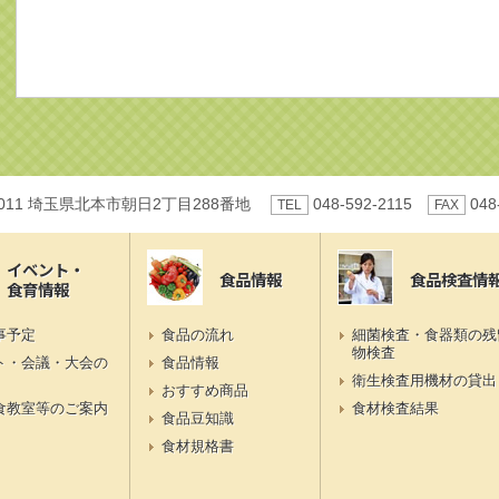
0011 埼玉県北本市朝日2丁目288番地
048-592-2115
048
TEL
FAX
イベント・
食品情報
食品検査情
食育情報
事予定
食品の流れ
細菌検査・食器類の残
物検査
ト・会議・大会の
食品情報
衛生検査用機材の貸出
おすすめ商品
食教室等のご案内
食材検査結果
食品豆知識
食材規格書