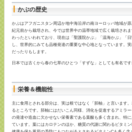
かぶの歴史
かぶはアフガニスタン周辺か地中海沿岸の南ヨーロッパ地域が原
紀元前から栽培され、今では世界中の温帯地域で広く栽培されま
わったといわれており、現在は「聖護院かぶ」「温海かぶ」「日
し、世界的にみても品種発達の重要な中心地となっています。実
だったりもします。
日本では古くから春の七草のひとつ「すずな」としても有名です
栄養＆機能性
主に食用とされる部分は、実は根ではなく「胚軸」と言います。
るところです。胚軸にはだいこん同様、消化を促進するアミラー
の発達や造血に欠かせない栄養素である葉酸も多く含まれ、特に
ています。葉にはカロテンのほか、糖質の代謝に関わるビタミンB
健康を保ち風邪の予防にもつながるとされるビタミンCも多く含