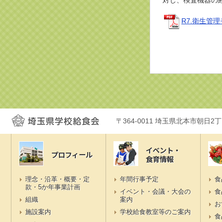
対し、検査機器の
R7.衛生管
〒364-0011 埼玉県北本市朝日2
イベント・
プロフィール
食育情報
理念・沿革・概要・定
年間行事予定
食
款・5か年事業計画
イベント・会議・大会の
食
組織
案内
お
施設案内
学校給食教室等のご案内
食