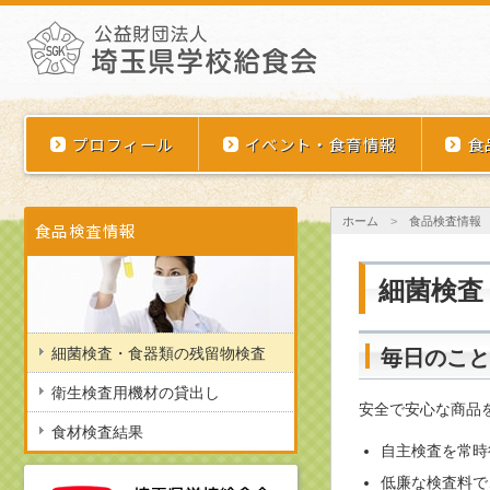
埼玉県学校給食会
プロフィール
イベント・食育情報
食
ホーム
>
食品検査情報
食品検査情報
細菌検査
細菌検査・食器類の残留物検査
毎日のこと
衛生検査用機材の貸出し
安全で安心な商品
食材検査結果
自主検査を常時
低廉な検査料で