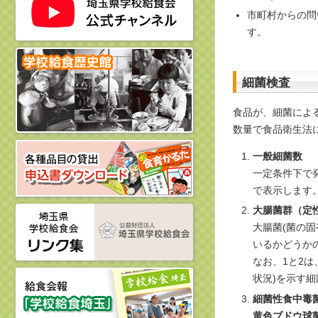
市町村からの問
す。
細菌検査
食品が、細菌によ
数量で食品衛生法
一般細菌数
一定条件下で発
で表示します
大腸菌群（定
大腸菌(菌の
いるかどうかの
なお、1と2
状況)を示す
細菌性食中毒
黄色ブドウ球