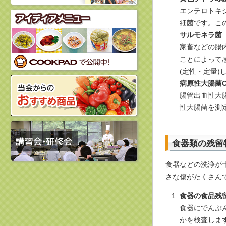
エンテロトキ
細菌です。こ
サルモネラ菌
家畜などの腸
ことによって
(定性・定量)
病原性大腸菌O
腸管出血性大
性大腸菌を測定
食器類の残留
食器などの洗浄が
さな傷がたくさん
食器の食品残
食器にでんぷ
かを検査しま