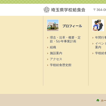
〒364-
プロフィール
理念・沿革・概要・定
年間行
款・5か年事業計画
イベン
組織
案内
施設案内
学校給
アクセス
学校給食歴史館
ホ