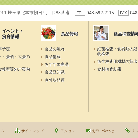
0011 埼玉県北本市朝日2丁目288番地
048-592-2115
048
TEL
FAX
イベント・
食品情報
食品検査情
食育情報
事予定
食品の流れ
細菌検査・食器類の残
物検査
ト・会議・大会の
食品情報
衛生検査用機材の貸出
おすすめ商品
食教室等のご案内
食材検査結果
食品豆知識
食材規格書
ーム
サイトマップ
アクセス
お問い合わせ
リ