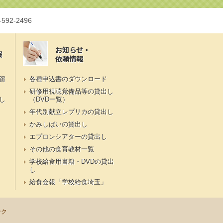
-592-2496
お知らせ・
報
依頼情報
留
各種申込書のダウンロード
研修用視聴覚備品等の貸出し
し
（DVD一覧）
年代別献立レプリカの貸出し
かみしばいの貸出し
エプロンシアターの貸出し
その他の食育教材一覧
学校給食用書籍・DVDの貸出
し
給食会報「学校給食埼玉」
ンク