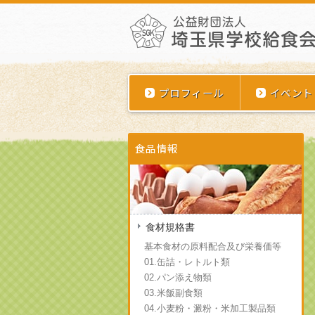
プロフィール
イベント
食品情報
食材規格書
基本食材の原料配合及び栄養価等
01.缶詰・レトルト類
02.パン添え物類
03.米飯副食類
04.小麦粉・澱粉・米加工製品類