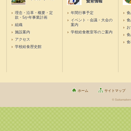
食育情報
理念・沿革・概要・定
年間行事予定
食
款・5か年事業計画
イベント・会議・大会の
食
組織
案内
お
施設案内
学校給食教室等のご案内
食
アクセス
食
学校給食歴史館
ホーム
サイトマップ
© Saitamaken 