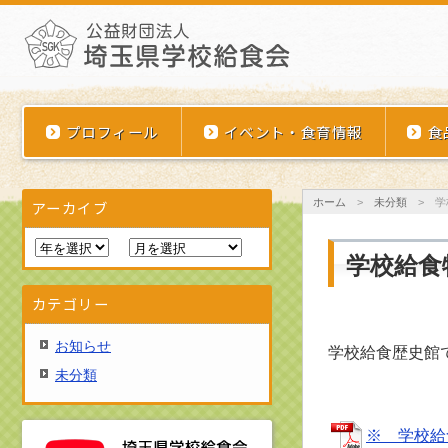
埼玉県学校給食会
プロフィール
イベント・食育情報
食
ホーム
>
未分類
>
学
アーカイブ
学校給食
カテゴリー
お知らせ
学校給食歴史館
未分類
※ 学校給