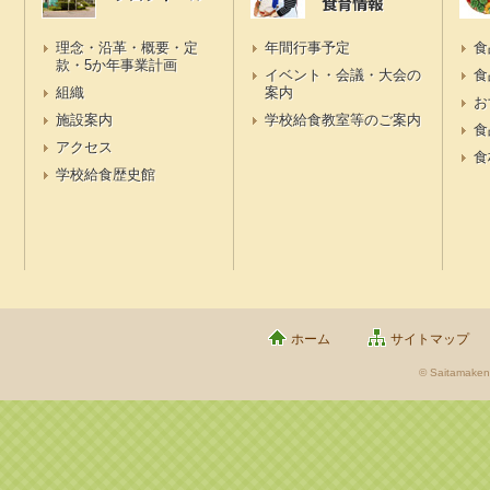
食育情報
理念・沿革・概要・定
年間行事予定
食
款・5か年事業計画
イベント・会議・大会の
食
組織
案内
お
施設案内
学校給食教室等のご案内
食
アクセス
食
学校給食歴史館
ホーム
サイトマップ
© Saitamaken 