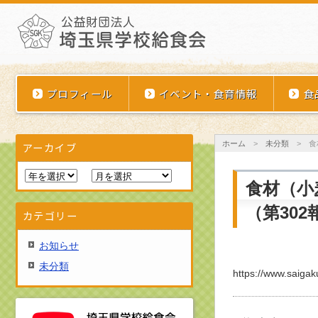
埼玉県学校給食会
プロフィール
イベント・食育情報
食
ホーム
>
未分類
>
食
アーカイブ
食材（小
（第302
カテゴリー
お知らせ
未分類
https://www.saigaku.