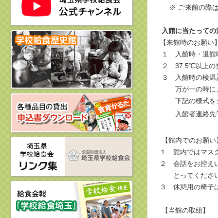
※ ご来館の際は
入館に当たっての
【来館時のお願い
１ 入館時・退館
２ 37.5℃以上
３ 入館時の検温
万が一の時に、保
下記の様式をダウ
入館者連絡先
【館内でのお願い
１ 館内ではマス
２ 会話をお控え
とってくださ
３ 休憩用の椅子
【当館の取組】