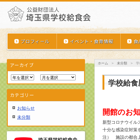
埼玉県学校給食会
プロフィール
イベント・食育情報
食
ホーム
>
未分類
>
学
アーカイブ
学校給食
カテゴリー
お知らせ
開館のお
未分類
新型コロナウイル
十分な感染症対策
注） 施設の都合