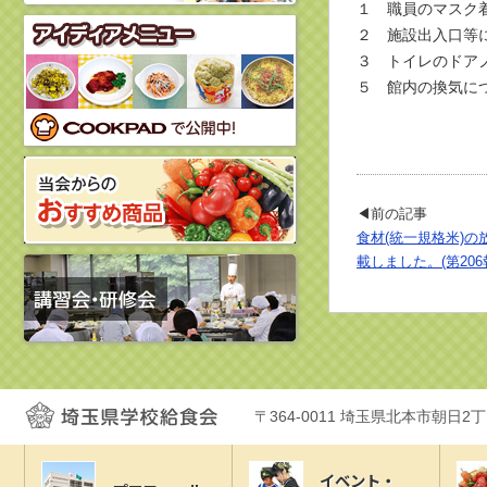
１ 職員のマスク
２ 施設出入口等
３ トイレのドア
５ 館内の換気に
◀前の記事
食材(統一規格米)
載しました。(第206
〒364-0011 埼玉県北本市朝日2
イベント・