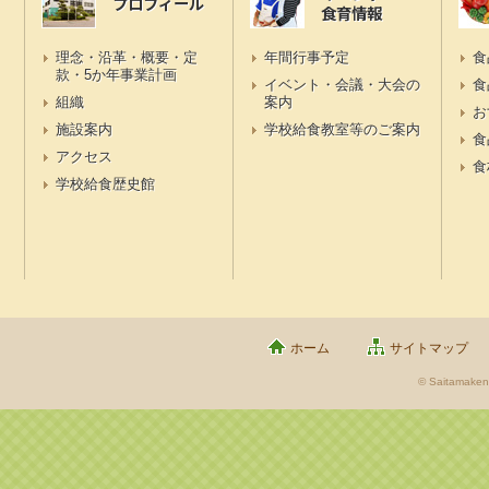
プロフィール
食育情報
理念・沿革・概要・定
年間行事予定
食
款・5か年事業計画
イベント・会議・大会の
食
組織
案内
お
施設案内
学校給食教室等のご案内
食
アクセス
食
学校給食歴史館
ホーム
サイトマップ
© Saitamaken 