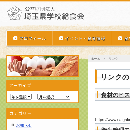
埼玉県学校給食会
プロフィール
イベント・食育情報
食
ホーム
>
リンク
リンクの
アーカイブ
食材のヒス
カテゴリー
https://www.saigaku.
お知らせ