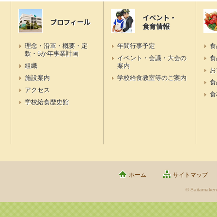
イベント・
プロフィール
食育情報
理念・沿革・概要・定
年間行事予定
食
款・5か年事業計画
イベント・会議・大会の
食
組織
案内
お
施設案内
学校給食教室等のご案内
食
アクセス
食
学校給食歴史館
ホーム
サイトマップ
© Saitamaken 