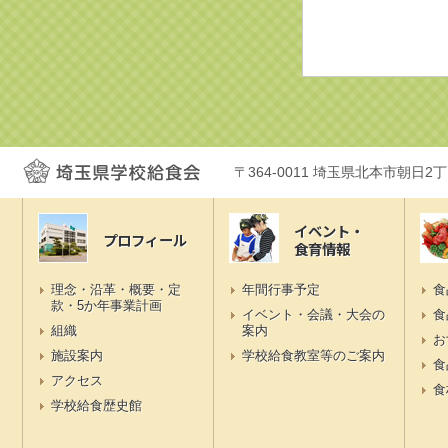
〒364-0011 埼玉県北本市朝日2
イベント・
プロフィール
食育情報
理念・沿革・概要・定
年間行事予定
食
款・5か年事業計画
イベント・会議・大会の
食
組織
案内
お
施設案内
学校給食教室等のご案内
食
アクセス
食
学校給食歴史館